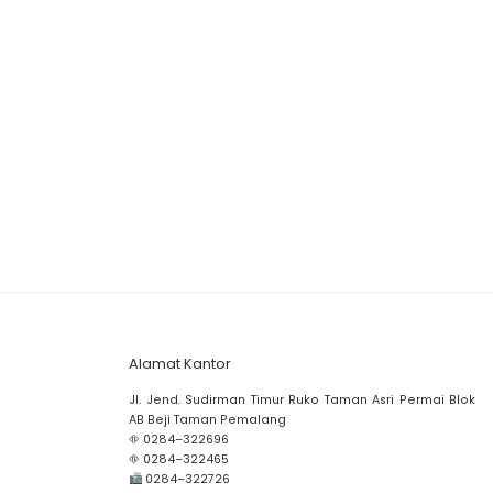
Alamat Kantor
Jl. Jend. Sudirman Timur Ruko Taman Asri Permai Blok
AB Beji Taman Pemalang
⛗ 0284–322696
⛗ 0284–322465
0284–322726