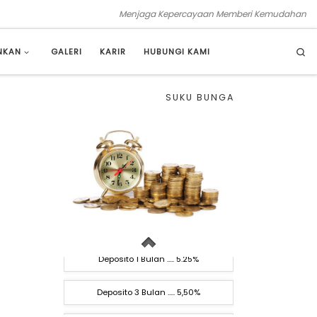
Menjaga Kepercayaan Memberi Kemudahan
Se
NKAN
GALERI
KARIR
HUBUNGI KAMI
SUKU BUNGA
Rate LPS Bank Umum ..... 3.75%
Rate LPS BPR ..... 6,25%
Deposito 1 Bulan ..... 5.25%
Deposito 3 Bulan ..... 5,50%