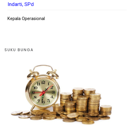
Indarti, SPd
Kepala Operasional
Rate LPS Bank Umum ..... 3.75%
SUKU BUNGA
Rate LPS BPR ..... 6,25%
Deposito 1 Bulan ..... 5.25%
Deposito 3 Bulan ..... 5,50%
Deposito 6 Bulan .....5,75%
Deposito 12 Bulan ..... 6,00%
Tabungan PAS ..... 3,00%