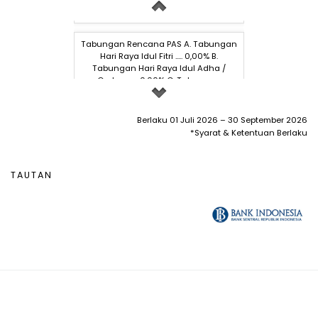
Tabunganku ..... 3,00%
Tabungan Rencana PAS A. Tabungan
Hari Raya Idul Fitri ..... 0,00% B.
Tabungan Hari Raya Idul Adha /
Qurban ..... 0,00% C. Tabungan
Berhadiah ..... 1,50%
Berlaku 01 Juli 2026 – 30 September 2026
Tabungan Simpel ..... 0,00%
*Syarat & Ketentuan Berlaku
Rate LPS Bank Umum ..... 3.75%
TAUTAN
Rate LPS BPR ..... 6,25%
Deposito 1 Bulan ..... 5.25%
Deposito 3 Bulan ..... 5,50%
Deposito 6 Bulan .....5,75%