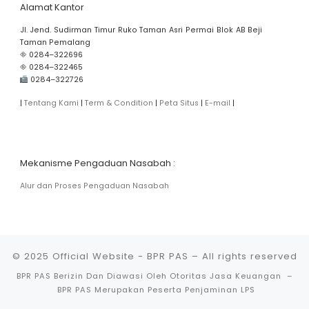
Alamat Kantor
Deposito 12 Bulan ..... 6,00%
Jl. Jend. Sudirman Timur Ruko Taman Asri Permai Blok AB Beji
Tabungan PAS ..... 3,00%
Taman Pemalang
⛗ 0284–322696
⛗ 0284–322465
Tabunganku ..... 3,00%
0284–322726
|
Tentang Kami
|
Term & Condition
|
Peta Situs
|
E-mail
|
Tabungan Rencana PAS A. Tabungan
Hari Raya Idul Fitri ..... 0,00% B.
Tabungan Hari Raya Idul Adha /
Qurban ..... 0,00% C. Tabungan
Berhadiah ..... 1,50%
Mekanisme Pengaduan Nasabah :
Tabungan Simpel ..... 0,00%
Alur dan Proses Pengaduan Nasabah
© 2025
Official Website - BPR PAS
– All rights reserved
BPR PAS Berizin Dan Diawasi Oleh Otoritas Jasa Keuangan
–
BPR PAS Merupakan Peserta Penjaminan LPS