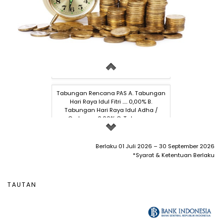
Deposito 6 Bulan .....5,75%
Deposito 12 Bulan ..... 6,00%
Tabungan PAS ..... 3,00%
Tabunganku ..... 3,00%
Tabungan Rencana PAS A. Tabungan
Hari Raya Idul Fitri ..... 0,00% B.
Tabungan Hari Raya Idul Adha /
Qurban ..... 0,00% C. Tabungan
Berhadiah ..... 1,50%
Berlaku 01 Juli 2026 – 30 September 2026
Tabungan Simpel ..... 0,00%
*Syarat & Ketentuan Berlaku
Rate LPS Bank Umum ..... 3.75%
TAUTAN
Rate LPS BPR ..... 6,25%
Deposito 1 Bulan ..... 5.25%