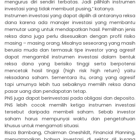
mengurus diri sendiri terbatas. Jadi pilihlah instrumen
investasi yang tidak membuat pusing,” katanya.
Instrumen investasi yang dapat dipilih di antaranya reksa
dana karena ada manajer investasi yang membantu
memutar uang untuk mendapatkan hasil. Pemilihan jenis
reksa dana juga perlu disesuaikan dengan profil risiko
masing – masing orang. Misalnya seseorang yang masih
berusia muda dan termasuk tipe investor yang agresif
dapat mengambil instrumen investasi dalam bentuk
reksa dana yang berisiko tinggi serta berpotensi
mencetak hasil tinggi (high risk high return) yaitu
reksadana saham. Sementara itu, orang yang agresif
tapi umurnya lebih tua sebaiknya memilih reksa dana
pasar uang dan pendapatan tetap.
PNS juga dapat berinvestasi pada obligasi dan deposito.
PNS lebih cocok memilih ketiga instrumen investasi
tersebut daripada membeli saham. Sebab investor
saham harus mempunyai waktu dan pengetahuan
khusus untuk mengamati situasi.
Risza Bambang, Chairman Oneshildt, Financial Planning,
menyampaikan bahwa investasi di sektor riil kurang