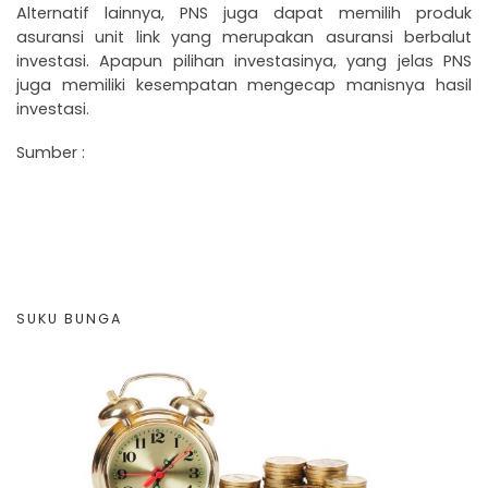
Alternatif lainnya, PNS juga dapat memilih produk
asuransi unit link yang merupakan asuransi berbalut
investasi. Apapun pilihan investasinya, yang jelas PNS
juga memiliki kesempatan mengecap manisnya hasil
investasi.
Sumber :
sikapiuangmu.ojk
Rate LPS Bank Umum ..... 3.75%
SUKU BUNGA
Rate LPS BPR ..... 6,25%
Deposito 1 Bulan ..... 5.25%
Deposito 3 Bulan ..... 5,50%