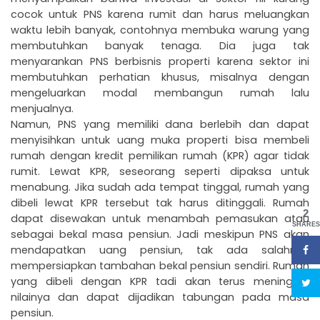
cocok untuk PNS karena rumit dan harus meluangkan
waktu lebih banyak, contohnya membuka warung yang
membutuhkan banyak tenaga. Dia juga tak
menyarankan PNS berbisnis properti karena sektor ini
membutuhkan perhatian khusus, misalnya dengan
mengeluarkan modal membangun rumah lalu
menjualnya.
Namun, PNS yang memiliki dana berlebih dan dapat
menyisihkan untuk uang muka properti bisa membeli
rumah dengan kredit pemilikan rumah (KPR) agar tidak
rumit. Lewat KPR, seseorang seperti dipaksa untuk
menabung. Jika sudah ada tempat tinggal, rumah yang
dibeli lewat KPR tersebut tak harus ditinggali. Rumah
2
dapat disewakan untuk menambah pemasukan atau
SHARES
sebagai bekal masa pensiun. Jadi meskipun PNS akan
mendapatkan uang pensiun, tak ada salahnya
mempersiapkan tambahan bekal pensiun sendiri. Rumah
yang dibeli dengan KPR tadi akan terus meningkat
nilainya dan dapat dijadikan tabungan pada masa
pensiun.